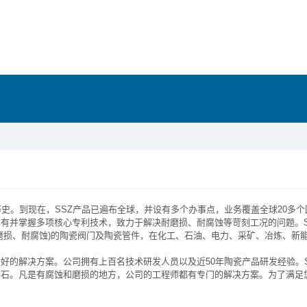
历史。到现在，SSZ产品已遍布全球，并设有多个办事点，业务覆盖全球20多
有并掌握多项核心专利技术，致力于解决耐磨损、耐腐蚀等苛刻工况的问题。S
耐磨损、耐腐蚀)的陶瓷阀门及陶瓷管件，在化工、石油、电力、采矿、冶炼、新
最好的解决方案。公司拥有上百名技术研发人员以及近50年陶瓷产品研发经验。
基石。凡是有腐蚀和磨损的地方，公司的工程师都有专门的解决方案。为了满足