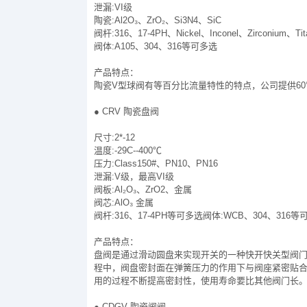
泄漏:VI级
陶瓷:Al2O₃、ZrO₂、Si3N4、SiC
阀杆:316、17-4PH、Nickel、Inconel、Zirconium、T
阀体:A105、304、316等可多选
产品特点：
陶瓷V型球阀有等百分比流量特性的特点，公司提供60
● CRV 陶瓷盘阀
尺寸:2*-12
温度:-29C--400℃
压力:Class150#、PN10、PN16
泄漏:V级，最高VI级
阀板:Al₂O₃、ZrO2、金属
阀芯:AlO₃ 金属
阀杆:316、17-4PH等可多选阀体:WCB、304、316等
产品特点：
盘阀是通过滑动圆盘来实现开关的一种快开快关型阀门
程中，阀盘密封面在弹簧压力的作用下与阀座紧密贴
用的过程不断提高密封性，使用寿命要比其他阀门长
● CDGV 陶瓷闸阀