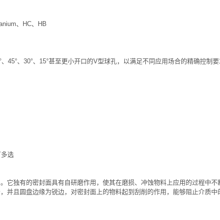
itanium、HC、HB
°、45°、30°、15°甚至更小开口的V型球孔，以满足不同应用场合的精确控
可多选
。它独有的密封面具有自研磨作用，使其在磨损、冲蚀物料上应用的过程中不
合，并且圆盘边缘为锐边，对密封面上的物料起到刮削的作用，能够阻止介质中
。