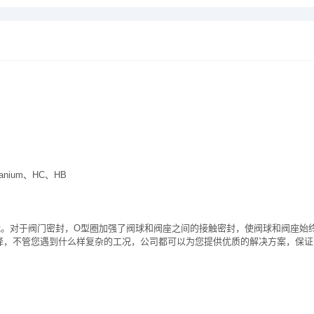
itanium、HC、HB
能。对于阀门密封，O型圈加强了阀球和阀座之间的接触密封，使阀球和阀座始
择，不管您遇到什么样复杂的工况，公司都可以为您提供优质的解决方案，保