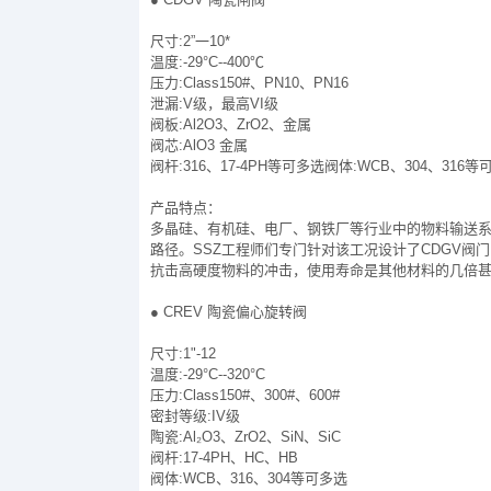
尺寸:2”一10*
温度:-29°C--400℃
压力:Class150#、PN10、PN16
泄漏:V级，最高VI级
阀板:Al2O3、ZrO2、金属
阀芯:AlO3 金属
阀杆:316、17-4PH等可多选阀体:WCB、304、316等
产品特点：
多晶硅、有机硅、电厂、钢铁厂等行业中的物料输送
路径。SSZ工程师们专门针对该工况设计了CDGV阀
抗击高硬度物料的冲击，使用寿命是其他材料的几倍
● CREV 陶瓷偏心旋转阀
尺寸:1"-12
温度:-29°C--320°C
压力:Class150#、300#、600#
密封等级:IV级
陶瓷:Al₂O3、ZrO2、SiN、SiC
阀杆:17-4PH、HC、HB
阀体:WCB、316、304等可多选