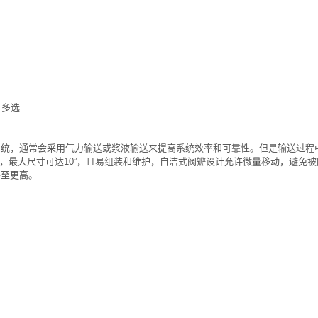
可多选
系统，通常会采用气力输送或浆液输送来提高系统效率和可靠性。但是输送过程
门，最大尺寸可达10”，且易组装和维护，自洁式阀瓣设计允许微量移动，避免
甚至更高。