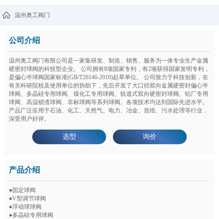
温州奥工阀门
公司介绍
温州奥工阀门有限公司是一家集研发、制造、销售、服务为一体专业生产金属
硬密封球阀的科技型企业。 公司拥有8项国家专利，有2项获得国家发明专利，
是偏心半球阀国家标准(GB/T26146-2010)起草单位。 公司致力于科技创新，在
有关科研院校及使用单位的协助下，先后开发了大口径双向金属硬密封偏心半
球阀、多晶硅专用球阀、煤化工专用球阀、轨道式双向硬密封球阀、铝厂专用
球阀、高温锁渣球阀、非标球阀等系列球阀。各项技术均达到国际先进水平。
产品广泛应用于石油、化工、天然气、电力、冶金、造纸、污水处理等行业，
深受用户好评。
选型
询价
产品介绍
●固定球阀
●V型调节球阀
●浮动球球阀
●多晶硅专用球阀