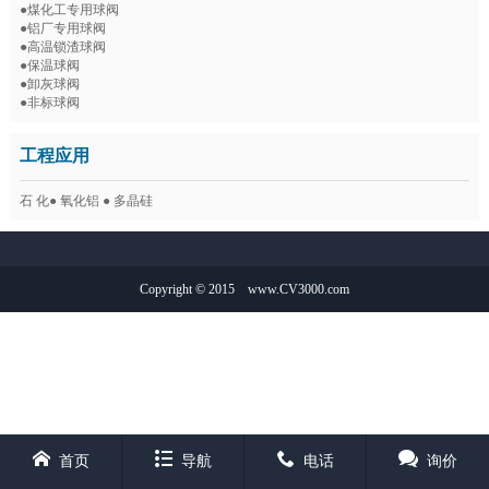
●煤化工专用球阀
●铝厂专用球阀
●高温锁渣球阀
●保温球阀
●卸灰球阀
●非标球阀
工程应用
石 化● 氧化铝 ● 多晶硅
Copyright © 2015
www.CV3000.com
首页
导航
电话
询价