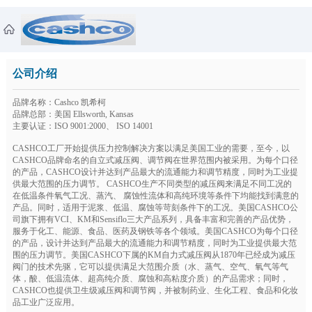
公司介绍
品牌名称：Cashco 凯希柯
品牌总部：美国 Ellsworth, Kansas
主要认证：ISO 9001:2000、 ISO 14001
CASHCO工厂开始提供压力控制解决方案以满足美国工业的需要，至今，以
CASHCO品牌命名的自立式减压阀、调节阀在世界范围内被采用。为每个口径
的产品，CASHCO设计并达到产品最大的流通能力和调节精度，同时为工业提
供最大范围的压力调节。 CASHCO生产不同类型的减压阀来满足不同工况的
在低温条件氧气工况、蒸汽、 腐蚀性流体和高纯环境等条件下均能找到满意的
产品。同时，适用于泥浆、低温、腐蚀等苛刻条件下的工况。美国CASHCO公
司旗下拥有VCI、KM和Sensiflo三大产品系列，具备丰富和完善的产品优势，
服务于化工、能源、食品、医药及钢铁等各个领域。美国CASHCO为每个口径
的产品，设计并达到产品最大的流通能力和调节精度，同时为工业提供最大范
围的压力调节。美国CASHCO下属的KM自力式减压阀从1870年已经成为减压
阀门的技术先驱，它可以提供满足大范围介质（水、蒸气、空气、氧气等气
体，酸、低温流体、超高纯介质、腐蚀和高粘度介质）的产品需求；同时，
CASHCO也提供卫生级减压阀和调节阀，并被制药业、生化工程、食品和化妆
品工业广泛应用。