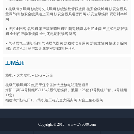
● 核级海水蝶阀 核级对夹式蝶阀 核级波纹管截止阀 核安全级球阀 核安全级风
量调节阀 核安全级风道止回阀 核安全级风道密闭阀 核安全级蝶阀 硬密封半球
阀
● 液控止回阀 氧气阀 消声减噪调压阀组 陶瓷球阀 水封逆止阀 三点式电动眼镜
阀 全封闭液动眼镜阀 全封闭电动眼镜阀 球阀
● 气动煤气三通切换阀 气动煤气蝶阀 煤粉喷吹专用阀 炉顶放散阀 快速切断阀
固定管道阀组 多层次金属硬密封蝶阀 杯形阀
工程应用
核电 ● 火力发电 ● LNG ● 冶金
核级气动蝶阀22台,用于辽宁省徐大堡核电站建造项目
海阳二期3/4号机组PV11A核级气动蝶阀。数量：26套 (3号机组13套，4号机组
13套)
福建漳州核电厂1、2号机组工程安全壳隔离阀 32台三偏心蝶阀
Copyright © 2015
www.CV3000.com