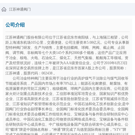
江苏神通阀门
公司介绍
江苏神通阀门股份有限公司位于江苏省启东市南阳镇，与上海隔江相望，公司
距上海浦东机场105公里，交通便捷。公司注册资本5.08亿元。公司专业从事新
型特种阀门研发、生产与销售，主要包括蝶阀、球阀、闸阀、截止阀、止回
阀、调节阀、非标阀等七个大类145个系列2000多个规格，这些产品广泛应用
于冶金、核电、火电、石油化工、煤化工、天然气集输、船舶海工等领域。资
产及经营状况好，连续十二年被评为AAA级资信企业。公司于2010年6月23日
在深圳证券交易所挂牌上市，是江苏省启东市首家A股上市公司，股票简称：
江苏神通，股票代码：002438 。
公司冶金特种阀门主要应用于冶金行业的高炉煤气干法除尘与煤气回收等
节能减排系统，产品国内市场占有率70%以上；能源石化耐磨损、耐腐蚀、有
低泄漏要求的苛刻工况阀门，核级蝶阀、球阀产品国内主要供应商。公司是国
家火炬计划重点高新技术企业、工信部单项冠军培育企业、国家知识产权优势
企业、江苏省高新技术企业、江苏省首批创新型企业、江苏省节能减排示范企
业、江苏省知识产权管理标准化示范企业、中国石油和化工技术创新企业;是中
国阀门行业协会副理事长单位、全国阀门标准化技术委员会委员单位、全国阀
门标准化技术委员会蝶阀工作组组长单位、宝钢设备与备件联合研制供应中心
成员单位、中国石油化工集团公司物资供应网络成员单位、宝钢设备与备件联
合研制供应中心成员单位、中广核核电设备国产化联合研发中心成员单位。公
司“蝶球”牌是中国驰名商标，“神通”牌完成了马德里国际商标注册，“STV”牌
完成了中国商标注册。公司通过了美国石油学会API认证、法国船级社BV认证